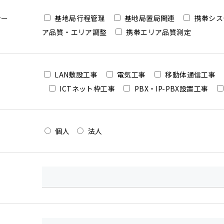
ナー
基地局行程管理
基地局置局関連
携帯シス
ア品質・エリア調整
携帯エリア品質測定
LAN敷設工事
電気工事
移動体通信工事
ICTネット枠工事
PBX・IP-PBX設置工事
個人
法人